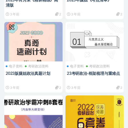
2023年肖秀荣《精讲精练》高
2023年腿姐《考点清单》
清版
3 年前
2
3 年前
2
电子资料
考研政治资料
电子资料
考研政治资料
2023版腿姐政治真题计划
23考研政治-框架梳理与重难点
3 年前
2
3 年前
2