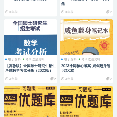
题
3 年前
3 年前
2
电子资料
考研政治资料
电子资料
考研政治资料
【高教版】全国硕士研究生招生
2023徐涛核心考案-咸鱼翻身笔
考试数学考试分析（2023版）
记(OCR)
3 年前
2
3 年前
2