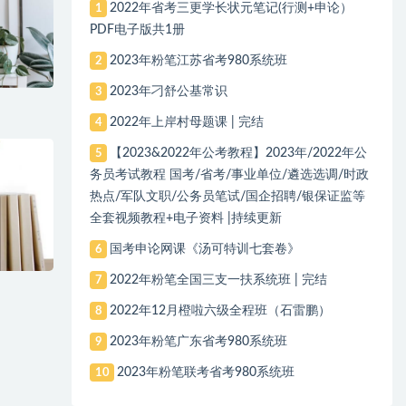
2022年省考三更学长状元笔记(行测+申论）
1
PDF电子版共1册
2023年粉笔江苏省考980系统班
2
2023年刁舒公基常识
3
2022年上岸村母题课 | 完结
4
【2023&2022年公考教程】2023年/2022年公
5
务员考试教程 国考/省考/事业单位/遴选选调/时政
热点/军队文职/公务员笔试/国企招聘/银保证监等
全套视频教程+电子资料 |持续更新
国考申论网课《汤可特训七套卷》
6
2022年粉笔全国三支一扶系统班 | 完结
7
2022年12月橙啦六级全程班（石雷鹏）
8
2023年粉笔广东省考980系统班
9
2023年粉笔联考省考980系统班
10