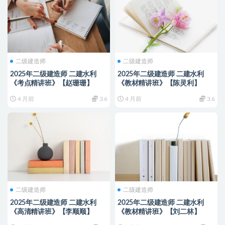
二级建造师
二级建造师
2025年二级建造师 二建水利
2025年二级建造师 二建水利
《考点精讲班》【赵珊珊】
《教材精讲班》【陈灵利】
4 月前
3.6
4 月前
3.6
二级建造师
二级建造师
2025年二级建造师 二建水利
2025年二级建造师 二建水利
《高清精讲班》【李顺顺】
《教材精讲班》【刘二林】