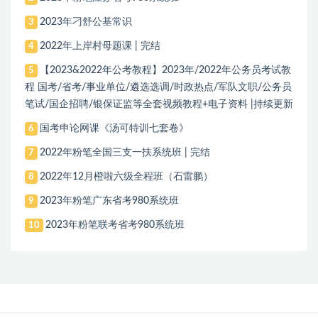
2023年刁舒公基常识
3
2022年上岸村母题课 | 完结
4
【2023&2022年公考教程】2023年/2022年公务员考试教
5
程 国考/省考/事业单位/遴选选调/时政热点/军队文职/公务员
笔试/国企招聘/银保证监等全套视频教程+电子资料 |持续更新
国考申论网课《汤可特训七套卷》
6
2022年粉笔全国三支一扶系统班 | 完结
7
2022年12月橙啦六级全程班（石雷鹏）
8
2023年粉笔广东省考980系统班
9
2023年粉笔联考省考980系统班
10