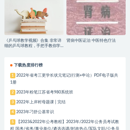
《乒乓球教学视频》合集 非常详
肾病中医证治 中医特色疗法
细的乒乓球教程，手把手教你学
会乒乓球！
下载热度排行榜
2022年省考三更学长状元笔记(行测+申论）PDF电子版共
1
1册
2023年粉笔江苏省考980系统班
2
2022年上岸村母题课 | 完结
3
2023年刁舒公基常识
4
【2023&2022年公考教程】2023年/2022年公务员考试教
5
程 国考/省考/事业单位/遴选选调/时政热点/军队文职/公务员