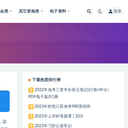
财会类
其它资格类
电子资料
登录
下载热度排行榜
2022年省考三更学长状元笔记(行测+申论）
1
PDF电子版共1册
2023年粉笔江苏省考980系统班
2
2022年上岸村母题课 | 完结
3
，这
2023年刁舒公基常识
4