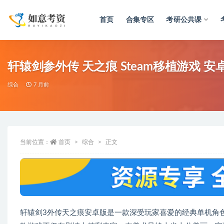
首页
合集专区
考研公共课
全部
轩辕剑参外传 天之痕 Steam移植游戏 安
综合
7 月前
当前位置：
首页
综合
正文
轩辕剑3外传天之痕安卓版是一款深受玩家喜爱的经典单机角