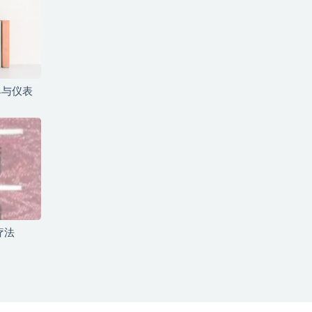
具与仪表
疗法