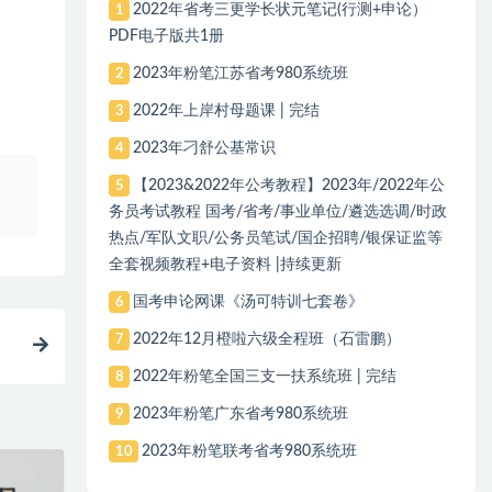
2022年省考三更学长状元笔记(行测+申论）
1
PDF电子版共1册
2023年粉笔江苏省考980系统班
2
2022年上岸村母题课 | 完结
3
2023年刁舒公基常识
4
、
【2023&2022年公考教程】2023年/2022年公
5
务员考试教程 国考/省考/事业单位/遴选选调/时政
热点/军队文职/公务员笔试/国企招聘/银保证监等
全套视频教程+电子资料 |持续更新
国考申论网课《汤可特训七套卷》
6
2022年12月橙啦六级全程班（石雷鹏）
7
2022年粉笔全国三支一扶系统班 | 完结
8
2023年粉笔广东省考980系统班
9
2023年粉笔联考省考980系统班
10