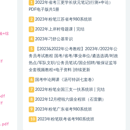
2022年省考三更学长状元笔记(行测+申论）
1
PDF电子版共1册
2023年粉笔江苏省考980系统班
2
2022年上岸村母题课 | 完结
3
验+综
2023年刁舒公基常识
4
【2023&2022年公考教程】2023年/2022年公
5
务员考试教程 国考/省考/事业单位/遴选选调/时政
f
热点/军队文职/公务员笔试/国企招聘/银保证监等
全套视频教程+电子资料 |持续更新
国考申论网课《汤可特训七套卷》
6
2022年粉笔全国三支一扶系统班 | 完结
7
df
2022年12月橙啦六级全程班（石雷鹏）
8
f
2023年粉笔广东省考980系统班
9
2023年粉笔联考省考980系统班
10
pdf