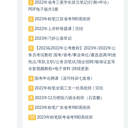
2022年省考三更学长状元笔记(行测+申论）
1
PDF电子版共1册
2023年粉笔江苏省考980系统班
2
2022年上岸村母题课 | 完结
3
2023年刁舒公基常识
4
【2023&2022年公考教程】2023年/2022年公
5
务员考试教程 国考/省考/事业单位/遴选选调/时政
热点/军队文职/公务员笔试/国企招聘/银保证监等
全套视频教程+电子资料 |持续更新
国考申论网课《汤可特训七套卷》
6
2022年粉笔全国三支一扶系统班 | 完结
7
2022年12月橙啦六级全程班（石雷鹏）
8
2023年粉笔广东省考980系统班
9
2023年粉笔联考省考980系统班
10