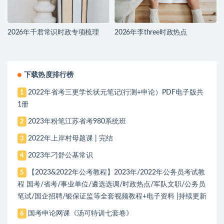
2026年千君常识时政专项梳理
2026年李three时政热点
下载热度排行榜
2022年省考三更学长状元笔记(行测+申论）PDF电子版共
1
1册
2023年粉笔江苏省考980系统班
2
2022年上岸村母题课 | 完结
3
2023年刁舒公基常识
4
【2023&2022年公考教程】2023年/2022年公务员考试教
5
程 国考/省考/事业单位/遴选选调/时政热点/军队文职/公务员
笔试/国企招聘/银保证监等全套视频教程+电子资料 |持续更新
国考申论网课《汤可特训七套卷》
6