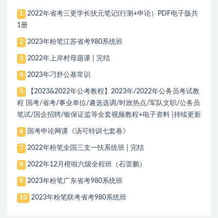
2022年省考三更学长状元笔记(行测+申论）PDF电子版共
1
1册
2023年粉笔江苏省考980系统班
2
2022年上岸村母题课 | 完结
3
2023年刁舒公基常识
4
【2023&2022年公考教程】2023年/2022年公务员考试教
5
程 国考/省考/事业单位/遴选选调/时政热点/军队文职/公务员
笔试/国企招聘/银保证监等全套视频教程+电子资料 |持续更新
国考申论网课《汤可特训七套卷》
6
2022年粉笔全国三支一扶系统班 | 完结
7
2022年12月橙啦六级全程班（石雷鹏）
8
2023年粉笔广东省考980系统班
9
2023年粉笔联考省考980系统班
10