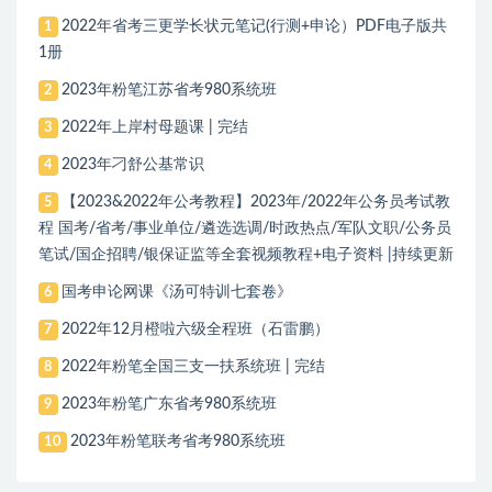
2022年省考三更学长状元笔记(行测+申论）PDF电子版共
1
1册
2023年粉笔江苏省考980系统班
2
2022年上岸村母题课 | 完结
3
2023年刁舒公基常识
4
【2023&2022年公考教程】2023年/2022年公务员考试教
5
程 国考/省考/事业单位/遴选选调/时政热点/军队文职/公务员
笔试/国企招聘/银保证监等全套视频教程+电子资料 |持续更新
国考申论网课《汤可特训七套卷》
6
2022年12月橙啦六级全程班（石雷鹏）
7
2022年粉笔全国三支一扶系统班 | 完结
8
2023年粉笔广东省考980系统班
9
2023年粉笔联考省考980系统班
10