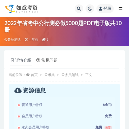
登录
全部
2022年省考中公行测必做5000题PDF电子版共10
册
公务员笔试
4 年前
6
详情介绍
常见问题
当前位置：
首页
公考类
公务员笔试
正文
资源信息
普通用户特权：
6金币
会员用户特权：
免费
永久会员用户特权：
免费
推荐