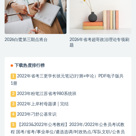
2026白鹭第三期点将台
2026年省考超哥政治理论专项刷
题
下载热度排行榜
2022年省考三更学长状元笔记(行测+申论）PDF电子版共
1
1册
2023年粉笔江苏省考980系统班
2
2022年上岸村母题课 | 完结
3
2023年刁舒公基常识
4
【2023&2022年公考教程】2023年/2022年公务员考试教
5
程 国考/省考/事业单位/遴选选调/时政热点/军队文职/公务员