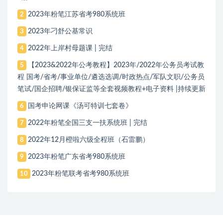
2023年粉笔江苏省考980系统班
2
2023年刁舒公基常识
3
2022年上岸村母题课 | 完结
4
【2023&2022年公考教程】2023年/2022年公务员考试教
5
程 国考/省考/事业单位/遴选选调/时政热点/军队文职/公务员
笔试/国企招聘/银保证监等全套视频教程+电子资料 |持续更新
国考申论网课《汤可特训七套卷》
6
2022年粉笔全国三支一扶系统班 | 完结
7
2022年12月橙啦六级全程班（石雷鹏）
8
2023年粉笔广东省考980系统班
9
2023年粉笔联考省考980系统班
10