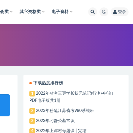
财会类
其它资格类
电子资料
登录
下载热度排行榜
2022年省考三更学长状元笔记(行测+申论）
1
PDF电子版共1册
2023年粉笔江苏省考980系统班
2
2023年刁舒公基常识
3
2022年上岸村母题课 | 完结
4