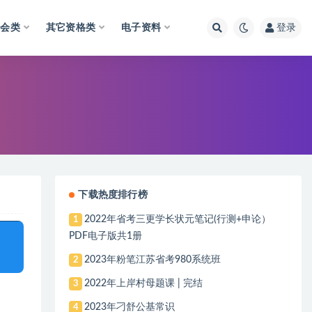
财会类
其它资格类
电子资料
登录
下载热度排行榜
2022年省考三更学长状元笔记(行测+申论）
1
PDF电子版共1册
2023年粉笔江苏省考980系统班
2
2022年上岸村母题课 | 完结
3
2023年刁舒公基常识
4