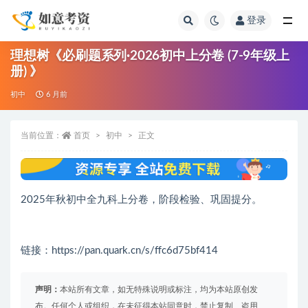
登录
全部
理想树《必刷题系列·2026初中上分卷 (7-9年级上
册) 》
初中
6 月前
当前位置：
首页
初中
正文
2025年秋初中全九科上分卷，阶段检验、巩固提分。
链接：https://pan.quark.cn/s/ffc6d75bf414
声明：
本站所有文章，如无特殊说明或标注，均为本站原创发
布。任何个人或组织，在未征得本站同意时，禁止复制、盗用、