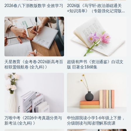
2026春八下浙教版数学 全效学习
2026版《马宇轩·政治基础通关
+知识清单》（专题强化记背版
+默写版）
天星教育《金考卷·2026新高考百
超级有声书《资治通鉴》白话文
校联盟领航卷 (全九科) 》
版 巨著全1868集
万唯中考《2026中考真题分类与
申怡跟我读小学1-6年级上下册，
新考法 (全九科) 》
分级朗读与阅读理解系统课