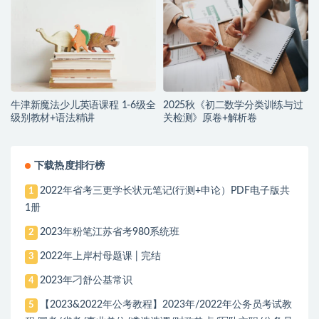
牛津新魔法少儿英语课程 1-6级全
2025秋《初二数学分类训练与过
级别教材+语法精讲
关检测》原卷+解析卷
下载热度排行榜
2022年省考三更学长状元笔记(行测+申论）PDF电子版共
1
1册
2023年粉笔江苏省考980系统班
2
2022年上岸村母题课 | 完结
3
2023年刁舒公基常识
4
【2023&2022年公考教程】2023年/2022年公务员考试教
5