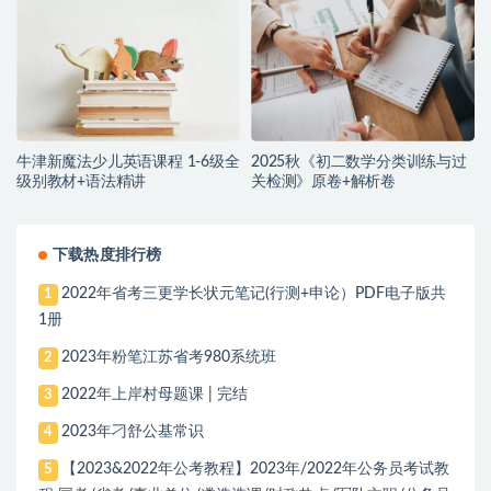
牛津新魔法少儿英语课程 1-6级全
2025秋《初二数学分类训练与过
级别教材+语法精讲
关检测》原卷+解析卷
下载热度排行榜
2022年省考三更学长状元笔记(行测+申论）PDF电子版共
1
1册
2023年粉笔江苏省考980系统班
2
2022年上岸村母题课 | 完结
3
2023年刁舒公基常识
4
【2023&2022年公考教程】2023年/2022年公务员考试教
5