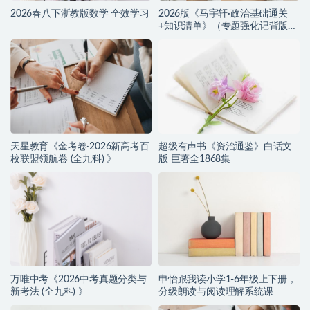
2026春八下浙教版数学 全效学习
2026版《马宇轩·政治基础通关
+知识清单》（专题强化记背版
+默写版）
天星教育《金考卷·2026新高考百
超级有声书《资治通鉴》白话文
校联盟领航卷 (全九科) 》
版 巨著全1868集
万唯中考《2026中考真题分类与
申怡跟我读小学1-6年级上下册，
新考法 (全九科) 》
分级朗读与阅读理解系统课