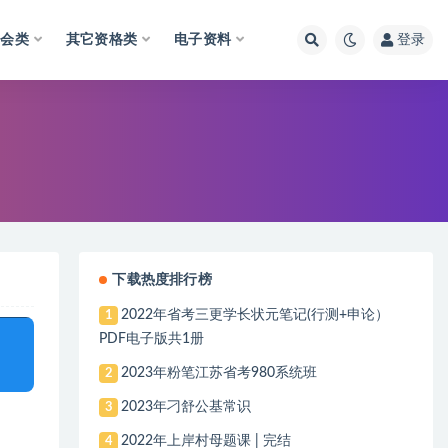
财会类
其它资格类
电子资料
登录
下载热度排行榜
2022年省考三更学长状元笔记(行测+申论）
1
PDF电子版共1册
2023年粉笔江苏省考980系统班
2
2023年刁舒公基常识
3
2022年上岸村母题课 | 完结
4