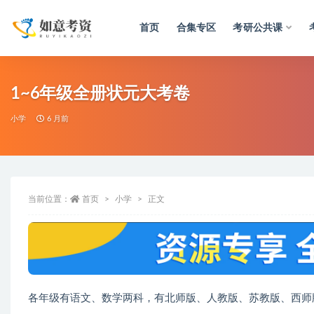
首页
合集专区
考研公共课
全部
1~6年级全册状元大考卷
小学
6 月前
当前位置：
首页
小学
正文
各年级有语文、数学两科，有北师版、人教版、苏教版、西师