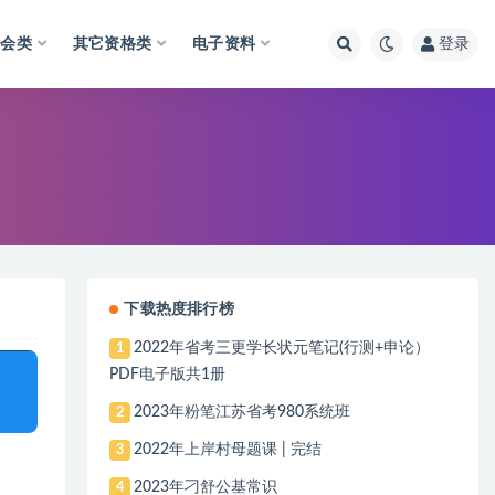
财会类
其它资格类
电子资料
登录
下载热度排行榜
2022年省考三更学长状元笔记(行测+申论）
1
PDF电子版共1册
2023年粉笔江苏省考980系统班
2
2022年上岸村母题课 | 完结
3
2023年刁舒公基常识
4