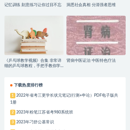
记忆训练 刻意练习让你过目不忘
洞悉社会真相 分清强者思维
《乒乓球教学视频》合集 非常详
肾病中医证治 中医特色疗法
细的乒乓球教程，手把手教你学
会乒乓球！
下载热度排行榜
2022年省考三更学长状元笔记(行测+申论）PDF电子版共
1
1册
2023年粉笔江苏省考980系统班
2
2023年刁舒公基常识
3