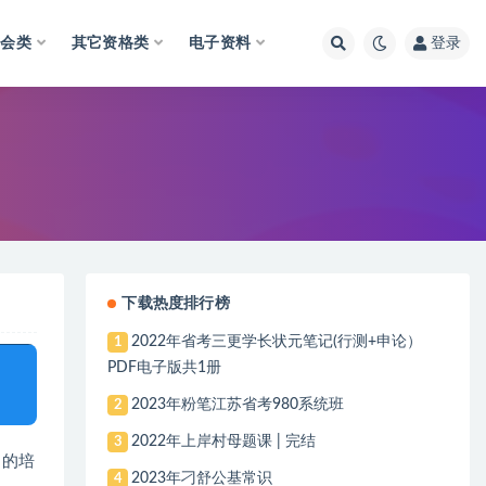
财会类
其它资格类
电子资料
登录
下载热度排行榜
2022年省考三更学长状元笔记(行测+申论）
1
PDF电子版共1册
2023年粉笔江苏省考980系统班
2
2022年上岸村母题课 | 完结
3
力的培
2023年刁舒公基常识
4