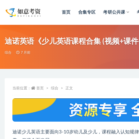
首页
合集专区
考研公共课
全部
迪诺英语《少儿英语课程合集 (视频+课
综合
7 月前
当前位置：
首页
综合
正文
迪诺少儿英语主要面向3-10岁幼儿及少儿，课程融入认知规