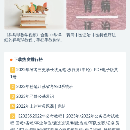
《乒乓球教学视频》合集 非常详
肾病中医证治 中医特色疗法
细的乒乓球教程，手把手教你学
会乒乓球！
下载热度排行榜
2022年省考三更学长状元笔记(行测+申论）PDF电子版共
1
1册
2023年粉笔江苏省考980系统班
2
2023年刁舒公基常识
3
2022年上岸村母题课 | 完结
4
【2023&2022年公考教程】2023年/2022年公务员考试教
5
程 国考/省考/事业单位/遴选选调/时政热点/军队文职/公务员