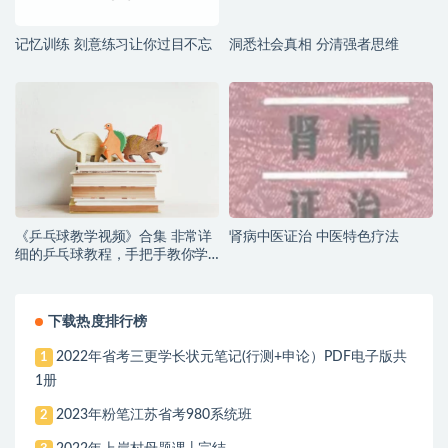
记忆训练 刻意练习让你过目不忘
洞悉社会真相 分清强者思维
《乒乓球教学视频》合集 非常详
肾病中医证治 中医特色疗法
细的乒乓球教程，手把手教你学
会乒乓球！
下载热度排行榜
2022年省考三更学长状元笔记(行测+申论）PDF电子版共
1
1册
2023年粉笔江苏省考980系统班
2