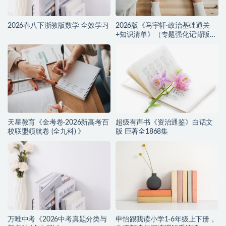
2026春八下浙教版数学 全效学习
2026版《马宇轩·政治基础通关
+知识清单》（专题强化记背版
+默写版）
天星教育《金考卷·2026新高考百
超级有声书《资治通鉴》白话文
校联盟领航卷 (全九科) 》
版 巨著全1868集
万唯中考《2026中考真题分类与
申怡跟我读小学1-6年级上下册，