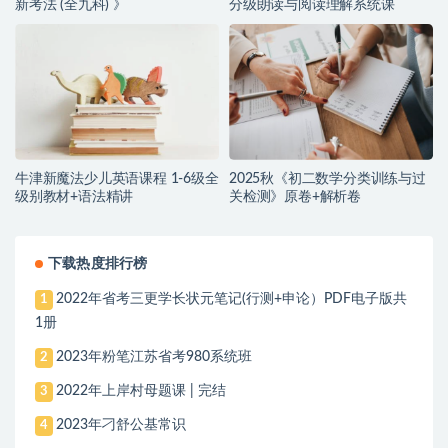
新考法 (全九科) 》
分级朗读与阅读理解系统课
牛津新魔法少儿英语课程 1-6级全
2025秋《初二数学分类训练与过
级别教材+语法精讲
关检测》原卷+解析卷
下载热度排行榜
2022年省考三更学长状元笔记(行测+申论）PDF电子版共
1
1册
2023年粉笔江苏省考980系统班
2
2022年上岸村母题课 | 完结
3
2023年刁舒公基常识
4