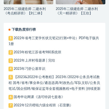
2025年二级建造师 二建水利
2025年二级建造师 二建水利
《考点精讲班》【刘二林】
《天一精讲班》【王欣】
下载热度排行榜
2022年省考三更学长状元笔记(行测+申论）PDF电子版共
1
1册
2023年粉笔江苏省考980系统班
2
2022年上岸村母题课 | 完结
3
2023年刁舒公基常识
4
【2023&2022年公考教程】2023年/2022年公务员考试教
5
程 国考/省考/事业单位/遴选选调/时政热点/军队文职/公务员
笔试/国企招聘/银保证监等全套视频教程+电子资料 |持续更新
国考申论网课《汤可特训七套卷》
6
2022年12月橙啦六级全程班（石雷鹏）
7