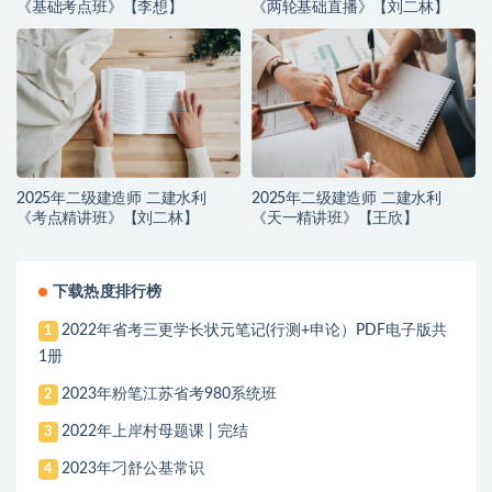
《基础考点班》【李想】
《两轮基础直播》【刘二林】
2025年二级建造师 二建水利
2025年二级建造师 二建水利
《考点精讲班》【刘二林】
《天一精讲班》【王欣】
下载热度排行榜
2022年省考三更学长状元笔记(行测+申论）PDF电子版共
1
1册
2023年粉笔江苏省考980系统班
2
2022年上岸村母题课 | 完结
3
2023年刁舒公基常识
4