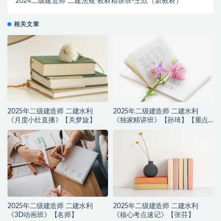
2024二级建造师 二建法规 教材精讲班-王欣（新教材）
相关文章
2025年二级建造师 二建水利
2025年二级建造师 二建水利
《月度小灶直播》【关梦旋】
《独家精讲班》【孙琦】【重点
推荐】
2025年二级建造师 二建水利
2025年二级建造师 二建水利
《3D动画班》【名师】
《核心考点速记》【张芬】