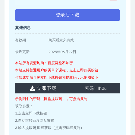
登录后下载
其他信息
有效期
购买后永久有效
最近更新
2025年06月29日
本站所有资源均为：百度网盘不加密
本站支持普通用户购买单个课程，点击立即购买按钮
付款成功后可见立即下载按钮和提取码，示例图如下：
示例图中的密码（网盘提取码），可点击复制
获取步骤：
1.点击立即下载按钮
2.自动跳转百度网盘链接
3.输入提取码,即可获取（点击密码可复制）