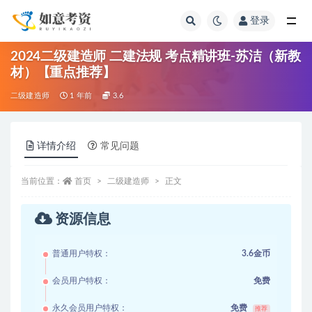
登录
全部
2024二级建造师 二建法规 考点精讲班-苏洁（新教
材）【重点推荐】
二级建造师
1 年前
3.6
详情介绍
常见问题
当前位置：
首页
二级建造师
正文
资源信息
普通用户特权：
3.6金币
会员用户特权：
免费
永久会员用户特权：
免费
推荐