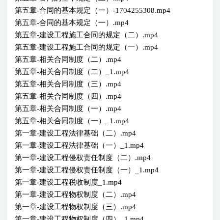
第五章-合同的基本规定（一）-1704255308.mp4
第五章-合同的基本规定（一）.mp4
第五章-建设工程施工合同的规定（二）.mp4
第五章-建设工程施工合同的规定（一）.mp4
第五章-相关合同制度（二）.mp4
第五章-相关合同制度（二）_1.mp4
第五章-相关合同制度（三）.mp4
第五章-相关合同制度（四）.mp4
第五章-相关合同制度（一）.mp4
第五章-相关合同制度（一）_1.mp4
第一章-建设工程法律基础（二）.mp4
第一章-建设工程法律基础（一）_1.mp4
第一章-建设工程侵权责任制度（二）.mp4
第一章-建设工程侵权责任制度（一）_1.mp4
第一章-建设工程税收制度_1.mp4
第一章-建设工程物权制度（二）.mp4
第一章-建设工程物权制度（三）.mp4
第一章-建设工程物权制度（四）_1.mp4