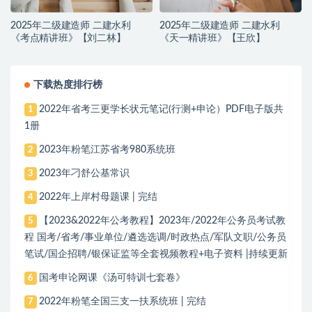
2025年二级建造师 二建水利
2025年二级建造师 二建水利
《考点精讲班》【刘二林】
《天一精讲班》【王欣】
下载热度排行榜
2022年省考三更学长状元笔记(行测+申论）PDF电子版共
1
1册
2023年粉笔江苏省考980系统班
2
2023年刁舒公基常识
3
2022年上岸村母题课 | 完结
4
【2023&2022年公考教程】2023年/2022年公务员考试教
5
程 国考/省考/事业单位/遴选选调/时政热点/军队文职/公务员
笔试/国企招聘/银保证监等全套视频教程+电子资料 |持续更新
国考申论网课《汤可特训七套卷》
6
2022年粉笔全国三支一扶系统班 | 完结
7