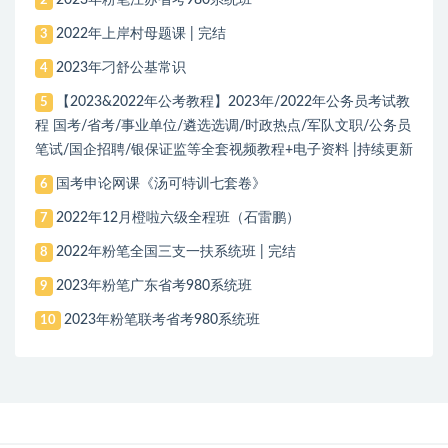
2
2022年上岸村母题课 | 完结
3
2023年刁舒公基常识
4
【2023&2022年公考教程】2023年/2022年公务员考试教
5
程 国考/省考/事业单位/遴选选调/时政热点/军队文职/公务员
笔试/国企招聘/银保证监等全套视频教程+电子资料 |持续更新
国考申论网课《汤可特训七套卷》
6
2022年12月橙啦六级全程班（石雷鹏）
7
2022年粉笔全国三支一扶系统班 | 完结
8
2023年粉笔广东省考980系统班
9
2023年粉笔联考省考980系统班
10