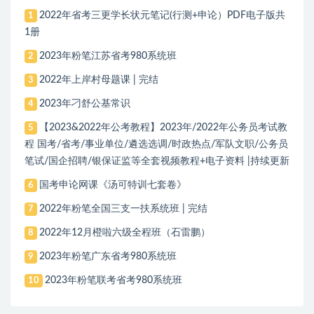
2022年省考三更学长状元笔记(行测+申论）PDF电子版共
1
1册
2023年粉笔江苏省考980系统班
2
2022年上岸村母题课 | 完结
3
2023年刁舒公基常识
4
【2023&2022年公考教程】2023年/2022年公务员考试教
5
程 国考/省考/事业单位/遴选选调/时政热点/军队文职/公务员
笔试/国企招聘/银保证监等全套视频教程+电子资料 |持续更新
国考申论网课《汤可特训七套卷》
6
2022年粉笔全国三支一扶系统班 | 完结
7
2022年12月橙啦六级全程班（石雷鹏）
8
2023年粉笔广东省考980系统班
9
2023年粉笔联考省考980系统班
10