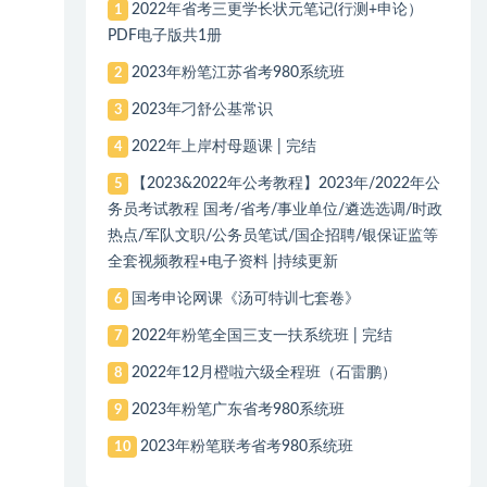
2022年省考三更学长状元笔记(行测+申论）
1
PDF电子版共1册
2023年粉笔江苏省考980系统班
2
2023年刁舒公基常识
3
2022年上岸村母题课 | 完结
4
【2023&2022年公考教程】2023年/2022年公
5
务员考试教程 国考/省考/事业单位/遴选选调/时政
热点/军队文职/公务员笔试/国企招聘/银保证监等
全套视频教程+电子资料 |持续更新
国考申论网课《汤可特训七套卷》
6
2022年粉笔全国三支一扶系统班 | 完结
7
2022年12月橙啦六级全程班（石雷鹏）
8
2023年粉笔广东省考980系统班
9
2023年粉笔联考省考980系统班
10