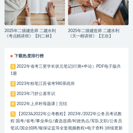
2025年二级建造师 二建水利
2025年二级建造师 二建水利
《考点精讲班》【刘二林】
《天一精讲班》【王欣】
下载热度排行榜
2022年省考三更学长状元笔记(行测+申论）PDF电子版共
1
1册
2023年粉笔江苏省考980系统班
2
2023年刁舒公基常识
3
2022年上岸村母题课 | 完结
4
【2023&2022年公考教程】2023年/2022年公务员考试教
5
程 国考/省考/事业单位/遴选选调/时政热点/军队文职/公务员
笔试/国企招聘/银保证监等全套视频教程+电子资料 |持续更新