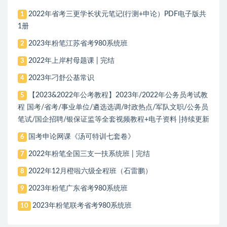
2022年省考三更学长状元笔记(行测+申论）PDF电子版共
1
1册
2023年粉笔江苏省考980系统班
2
2022年上岸村母题课 | 完结
3
2023年刁舒公基常识
4
【2023&2022年公考教程】2023年/2022年公务员考试教
5
程 国考/省考/事业单位/遴选选调/时政热点/军队文职/公务员
笔试/国企招聘/银保证监等全套视频教程+电子资料 |持续更新
国考申论网课《汤可特训七套卷》
6
2022年粉笔全国三支一扶系统班 | 完结
7
2022年12月橙啦六级全程班（石雷鹏）
8
2023年粉笔广东省考980系统班
9
2023年粉笔联考省考980系统班
10