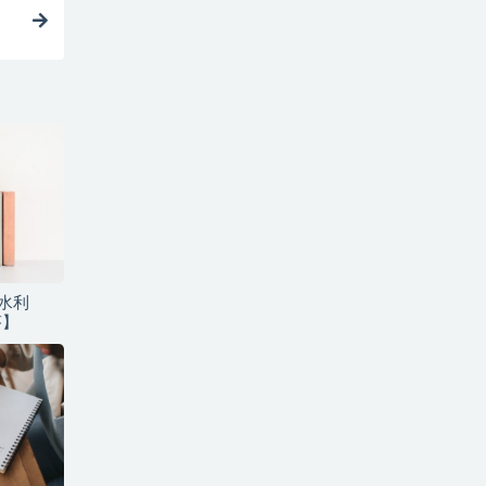
建水利
芬】