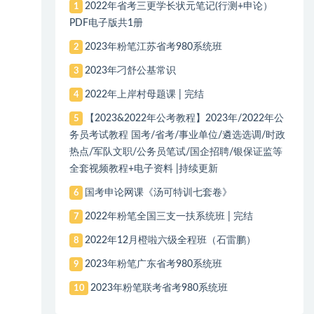
2022年省考三更学长状元笔记(行测+申论）
1
PDF电子版共1册
2023年粉笔江苏省考980系统班
2
2023年刁舒公基常识
3
2022年上岸村母题课 | 完结
4
【2023&2022年公考教程】2023年/2022年公
5
务员考试教程 国考/省考/事业单位/遴选选调/时政
热点/军队文职/公务员笔试/国企招聘/银保证监等
全套视频教程+电子资料 |持续更新
国考申论网课《汤可特训七套卷》
6
2022年粉笔全国三支一扶系统班 | 完结
7
2022年12月橙啦六级全程班（石雷鹏）
8
2023年粉笔广东省考980系统班
9
2023年粉笔联考省考980系统班
10