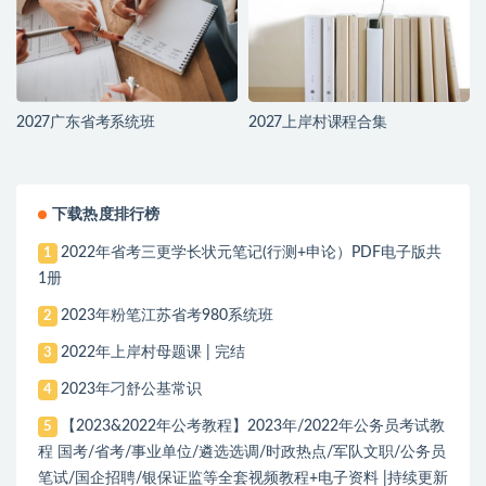
2027广东省考系统班
2027上岸村课程合集
下载热度排行榜
2022年省考三更学长状元笔记(行测+申论）PDF电子版共
1
1册
2023年粉笔江苏省考980系统班
2
2022年上岸村母题课 | 完结
3
2023年刁舒公基常识
4
【2023&2022年公考教程】2023年/2022年公务员考试教
5
程 国考/省考/事业单位/遴选选调/时政热点/军队文职/公务员
笔试/国企招聘/银保证监等全套视频教程+电子资料 |持续更新