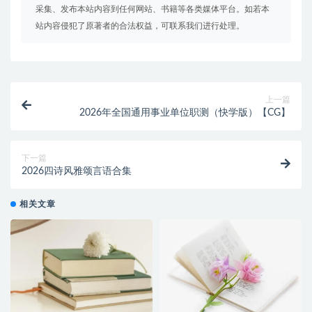
采集、发布本站内容到任何网站、书籍等各类媒体平台。如若本
站内容侵犯了原著者的合法权益，可联系我们进行处理。
上一篇
2026年全国通用事业单位职测（快学版）【CG】
下一篇
2026四诗风雅颂言语合集
相关文章