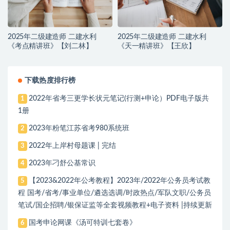
2025年二级建造师 二建水利
2025年二级建造师 二建水利
《考点精讲班》【刘二林】
《天一精讲班》【王欣】
下载热度排行榜
2022年省考三更学长状元笔记(行测+申论）PDF电子版共
1
1册
2023年粉笔江苏省考980系统班
2
2022年上岸村母题课 | 完结
3
2023年刁舒公基常识
4
【2023&2022年公考教程】2023年/2022年公务员考试教
5
程 国考/省考/事业单位/遴选选调/时政热点/军队文职/公务员
笔试/国企招聘/银保证监等全套视频教程+电子资料 |持续更新
国考申论网课《汤可特训七套卷》
6