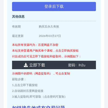
登录后下载
其他信息
有效期
购买后永久有效
最近更新
2026年03月27日
本站所有资源均为：百度网盘不加密
本站支持普通用户购买单个课程，点击立即购买按钮
付款成功后可见立即下载按钮和提取码，示例图如下：
示例图中的密码（网盘提取码），可点击复制
获取步骤：
1.点击立即下载按钮
2.自动跳转百度网盘链接
3.输入提取码,即可获取（点击密码可复制）