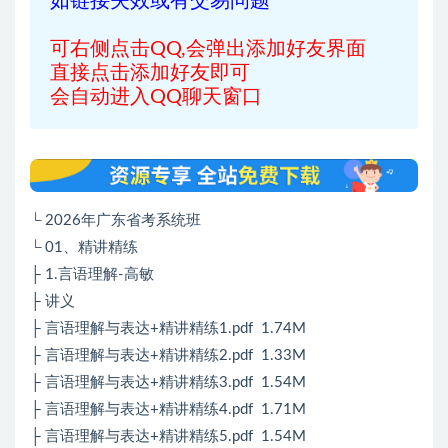
如链接失效或有交易问题
可右侧点击QQ,会弹出添加好友界面
直接点击添加好友即可
会自动进入QQ聊天窗口
└ 2026年广东省考系统班
└ 01、精讲精练
├ 1.言语理解-高敏
├ 讲义
├ 言语理解与表达+精讲精练1.pdf 1.74M
├ 言语理解与表达+精讲精练2.pdf 1.33M
├ 言语理解与表达+精讲精练3.pdf 1.54M
├ 言语理解与表达+精讲精练4.pdf 1.71M
├ 言语理解与表达+精讲精练5.pdf 1.54M