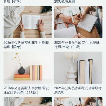
卷班【省考】
2000题海海刷
2026年公务员考试 花生 冲刺套
2026年公务员考试 花生 系统班
卷班【国考】
行测+申论（主课）
2026年公务员考试 李梦娇 常识
2026年公务员省考考试 省考联考
速记口诀88条【11.0版】
系统班