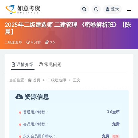
登录
全部
2025年二级建造师 二建管理 《密卷解析班》【陈
晨】
二级建造师
4 月前
3.6
详情介绍
常见问题
当前位置：
首页
二级建造师
正文
资源信息
普通用户特权：
3.6金币
会员用户特权：
免费
永久会员用户特权：
免费
推荐