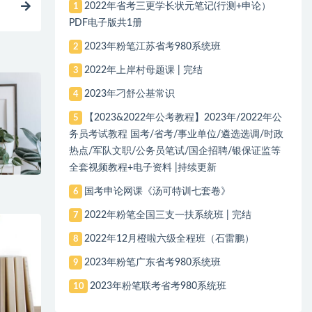
2022年省考三更学长状元笔记(行测+申论）
1
PDF电子版共1册
2023年粉笔江苏省考980系统班
2
2022年上岸村母题课 | 完结
3
2023年刁舒公基常识
4
【2023&2022年公考教程】2023年/2022年公
5
务员考试教程 国考/省考/事业单位/遴选选调/时政
热点/军队文职/公务员笔试/国企招聘/银保证监等
全套视频教程+电子资料 |持续更新
国考申论网课《汤可特训七套卷》
6
2022年粉笔全国三支一扶系统班 | 完结
7
2022年12月橙啦六级全程班（石雷鹏）
8
2023年粉笔广东省考980系统班
9
2023年粉笔联考省考980系统班
10