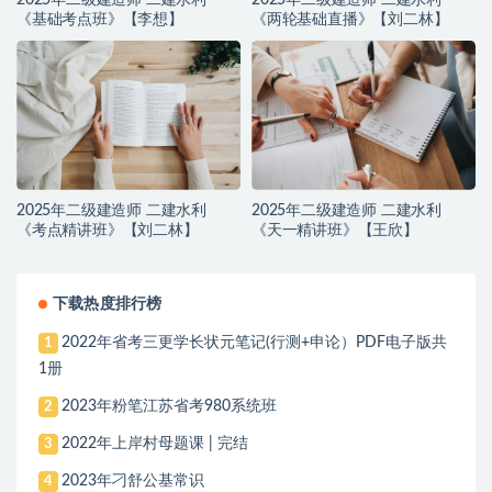
《基础考点班》【李想】
《两轮基础直播》【刘二林】
2025年二级建造师 二建水利
2025年二级建造师 二建水利
《考点精讲班》【刘二林】
《天一精讲班》【王欣】
下载热度排行榜
2022年省考三更学长状元笔记(行测+申论）PDF电子版共
1
1册
2023年粉笔江苏省考980系统班
2
2022年上岸村母题课 | 完结
3
2023年刁舒公基常识
4