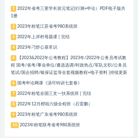
2022年省考三更学长状元笔记(行测+申论）PDF电子版共
1
1册
2023年粉笔江苏省考980系统班
2
2022年上岸村母题课 | 完结
3
2023年刁舒公基常识
4
【2023&2022年公考教程】2023年/2022年公务员考试教
5
程 国考/省考/事业单位/遴选选调/时政热点/军队文职/公务员
笔试/国企招聘/银保证监等全套视频教程+电子资料 |持续更新
国考申论网课《汤可特训七套卷》
6
2022年粉笔全国三支一扶系统班 | 完结
7
2022年12月橙啦六级全程班（石雷鹏）
8
2023年粉笔广东省考980系统班
9
2023年粉笔联考省考980系统班
10