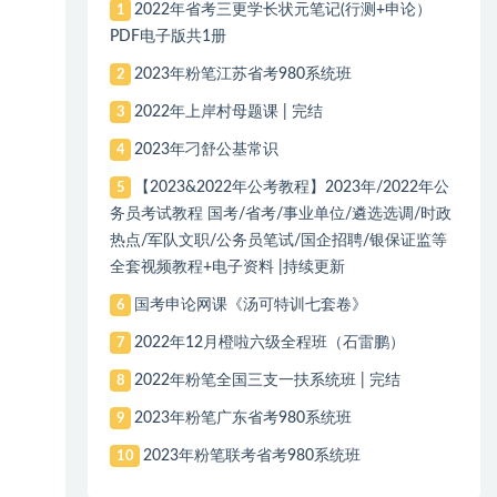
2022年省考三更学长状元笔记(行测+申论）
1
PDF电子版共1册
2023年粉笔江苏省考980系统班
2
2022年上岸村母题课 | 完结
3
2023年刁舒公基常识
4
【2023&2022年公考教程】2023年/2022年公
5
务员考试教程 国考/省考/事业单位/遴选选调/时政
热点/军队文职/公务员笔试/国企招聘/银保证监等
全套视频教程+电子资料 |持续更新
国考申论网课《汤可特训七套卷》
6
2022年12月橙啦六级全程班（石雷鹏）
7
2022年粉笔全国三支一扶系统班 | 完结
8
2023年粉笔广东省考980系统班
9
2023年粉笔联考省考980系统班
10