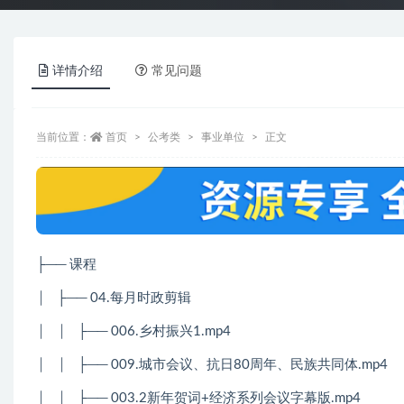
详情介绍
常见问题
当前位置：
首页
公考类
事业单位
正文
├── 课程
│
├── 04.每月时政剪辑
│
│
├── 006.乡村振兴1.mp4
│
│
├── 009.城市会议、抗日80周年、民族共同体.mp4
│
│
├── 003.2新年贺词+经济系列会议字幕版.mp4