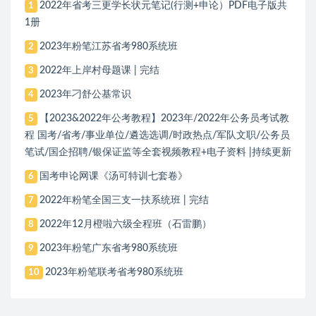
2022年省考三更学长状元笔记(行测+申论）PDF电子版共
1
1册
2023年粉笔江苏省考980系统班
2
2022年上岸村母题课 | 完结
3
2023年刁舒公基常识
4
【2023&2022年公考教程】2023年/2022年公务员考试教
5
程 国考/省考/事业单位/遴选选调/时政热点/军队文职/公务员
笔试/国企招聘/银保证监等全套视频教程+电子资料 |持续更新
国考申论网课《汤可特训七套卷》
6
2022年粉笔全国三支一扶系统班 | 完结
7
2022年12月橙啦六级全程班（石雷鹏）
8
2023年粉笔广东省考980系统班
9
2023年粉笔联考省考980系统班
10