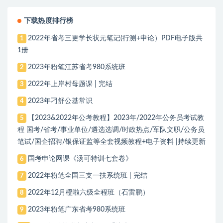
下载热度排行榜
2022年省考三更学长状元笔记(行测+申论）PDF电子版共
1
1册
2023年粉笔江苏省考980系统班
2
2022年上岸村母题课 | 完结
3
2023年刁舒公基常识
4
【2023&2022年公考教程】2023年/2022年公务员考试教
5
程 国考/省考/事业单位/遴选选调/时政热点/军队文职/公务员
笔试/国企招聘/银保证监等全套视频教程+电子资料 |持续更新
国考申论网课《汤可特训七套卷》
6
2022年粉笔全国三支一扶系统班 | 完结
7
2022年12月橙啦六级全程班（石雷鹏）
8
2023年粉笔广东省考980系统班
9