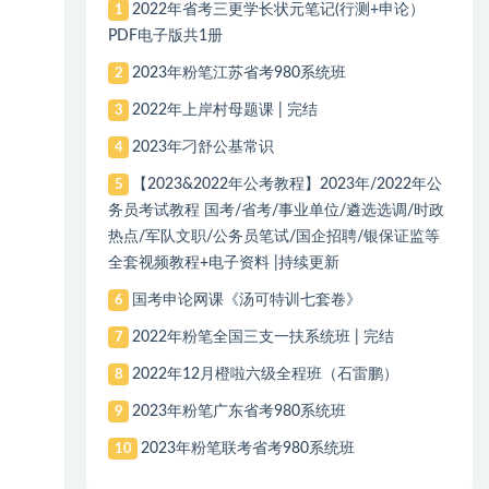
2022年省考三更学长状元笔记(行测+申论）
1
PDF电子版共1册
2023年粉笔江苏省考980系统班
2
2022年上岸村母题课 | 完结
3
2023年刁舒公基常识
4
【2023&2022年公考教程】2023年/2022年公
5
务员考试教程 国考/省考/事业单位/遴选选调/时政
热点/军队文职/公务员笔试/国企招聘/银保证监等
全套视频教程+电子资料 |持续更新
国考申论网课《汤可特训七套卷》
6
2022年粉笔全国三支一扶系统班 | 完结
7
2022年12月橙啦六级全程班（石雷鹏）
8
2023年粉笔广东省考980系统班
9
2023年粉笔联考省考980系统班
10