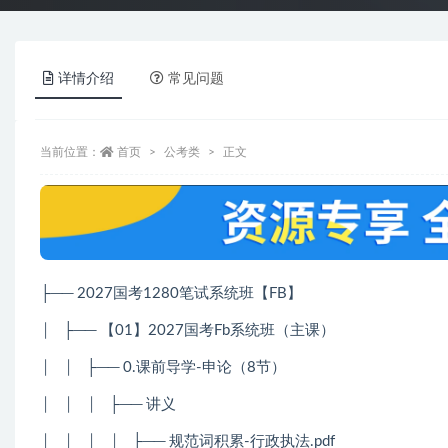
详情介绍
常见问题
当前位置：
首页
公考类
正文
├── 2027国考1280笔试系统班【FB】
│
├── 【01】2027国考Fb系统班（主课）
│
│
├── 0.课前导学-申论（8节）
│
│
│
├── 讲义
│
│
│
│
├── 规范词积累-行政执法.pdf