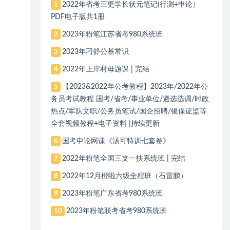
2022年省考三更学长状元笔记(行测+申论）
1
PDF电子版共1册
2023年粉笔江苏省考980系统班
2
2023年刁舒公基常识
3
2022年上岸村母题课 | 完结
4
【2023&2022年公考教程】2023年/2022年公
5
务员考试教程 国考/省考/事业单位/遴选选调/时政
热点/军队文职/公务员笔试/国企招聘/银保证监等
全套视频教程+电子资料 |持续更新
国考申论网课《汤可特训七套卷》
6
2022年粉笔全国三支一扶系统班 | 完结
7
2022年12月橙啦六级全程班（石雷鹏）
8
2023年粉笔广东省考980系统班
9
2023年粉笔联考省考980系统班
10