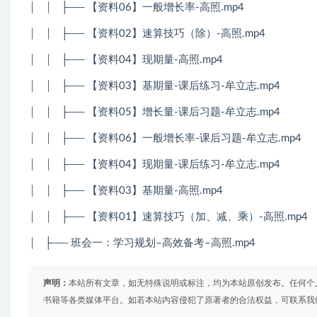
│
│
├── 【资料06】一般增长率-高照.mp4
│
│
├── 【资料02】速算技巧（除）-高照.mp4
│
│
├── 【资料04】现期量-高照.mp4
│
│
├── 【资料03】基期量-课后练习-牟立志.mp4
│
│
├── 【资料05】增长量-课后习题-牟立志.mp4
│
│
├── 【资料06】一般增长率-课后习题-牟立志.mp4
│
│
├── 【资料04】现期量-课后练习-牟立志.mp4
│
│
├── 【资料03】基期量-高照.mp4
│
│
├── 【资料01】速算技巧（加、减、乘）-高照.mp4
│
├── 班会一：学习规划
–
高效备考
–
高照
.mp4
声明：
本站所有文章，如无特殊说明或标注，均为本站原创发布。任何个
书籍等各类媒体平台。如若本站内容侵犯了原著者的合法权益，可联系我