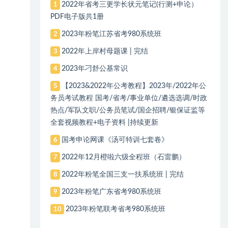
2022年省考三更学长状元笔记(行测+申论）
1
PDF电子版共1册
2023年粉笔江苏省考980系统班
2
2022年上岸村母题课 | 完结
3
2023年刁舒公基常识
4
【2023&2022年公考教程】2023年/2022年公
5
务员考试教程 国考/省考/事业单位/遴选选调/时政
热点/军队文职/公务员笔试/国企招聘/银保证监等
全套视频教程+电子资料 |持续更新
国考申论网课《汤可特训七套卷》
6
2022年12月橙啦六级全程班（石雷鹏）
7
2022年粉笔全国三支一扶系统班 | 完结
8
2023年粉笔广东省考980系统班
9
2023年粉笔联考省考980系统班
10