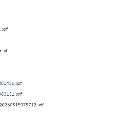
pdf
mp4
0436.pdf
3131.pdf
0515075712.pdf