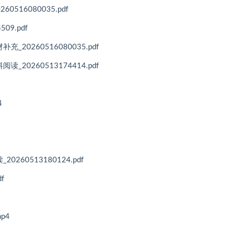
516080035.pdf
09.pdf
20260516080035.pdf
20260513174414.pdf
4
260513180124.pdf
f
p4