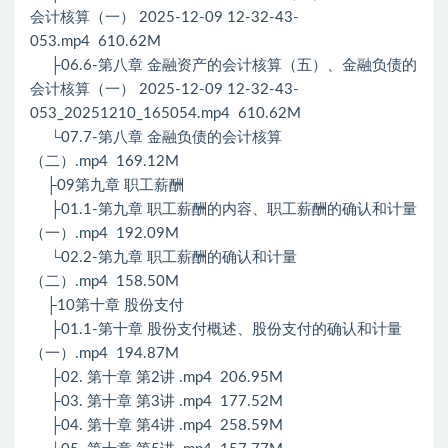
会计核算（一） 2025-12-09 12-32-43-
053.mp4 610.62M
├06.6-第八章 金融资产的会计核算（五）、金融负债的
会计核算（一） 2025-12-09 12-32-43-
053_20251210_165054.mp4 610.62M
└07.7-第八章 金融负债的会计核算
（二）.mp4 169.12M
├09第九章 职工薪酬
├01.1-第九章 职工薪酬的内容、职工薪酬的确认和计量
（一）.mp4 192.09M
└02.2-第九章 职工薪酬的确认和计量
（二）.mp4 158.50M
├10第十章 股份支付
├01.1-第十章 股份支付概述、股份支付的确认和计量
（一）.mp4 194.87M
├02. 第十章 第2讲 .mp4 206.95M
├03. 第十章 第3讲 .mp4 177.52M
├04. 第十章 第4讲 .mp4 258.59M