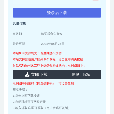
登录后下载
其他信息
有效期
购买后永久有效
最近更新
2026年06月25日
本站所有资源均为：百度网盘不加密
本站支持普通用户购买单个课程，点击立即购买按钮
付款成功后可见立即下载按钮和提取码，示例图如下：
示例图中的密码（网盘提取码），可点击复制
获取步骤：
1.点击立即下载按钮
2.自动跳转百度网盘链接
3.输入提取码,即可获取（点击密码可复制）