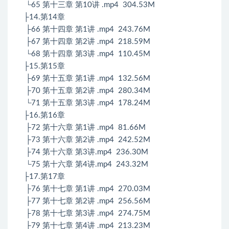
└65 第十三章 第10讲 .mp4 304.53M
├14.第14章
├66 第十四章 第1讲 .mp4 243.76M
├67 第十四章 第2讲 .mp4 218.59M
└68 第十四章 第3讲 .mp4 110.45M
├15.第15章
├69 第十五章 第1讲 .mp4 132.56M
├70 第十五章 第2讲 .mp4 280.34M
└71 第十五章 第3讲 .mp4 178.24M
├16.第16章
├72 第十六章 第1讲 .mp4 81.66M
├73 第十六章 第2讲 .mp4 242.52M
├74 第十六章 第3讲.mp4 236.30M
└75 第十六章 第4讲.mp4 243.32M
├17.第17章
├76 第十七章 第1讲 .mp4 270.03M
├77 第十七章 第2讲 .mp4 256.56M
├78 第十七章 第3讲 .mp4 274.75M
├79 第十七章 第4讲 .mp4 213.23M