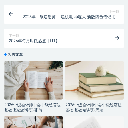
上一篇
2026年一级建造师 一建机电 神秘人 新版四色笔记【推
荐】
下一篇
2026年每月时政热点【HT】
相关文章
2026中级会计师中会中级经济法
2026中级会计师中会中级经济法
基础 基础必修班-张倩
基础 基础精讲班-周靖