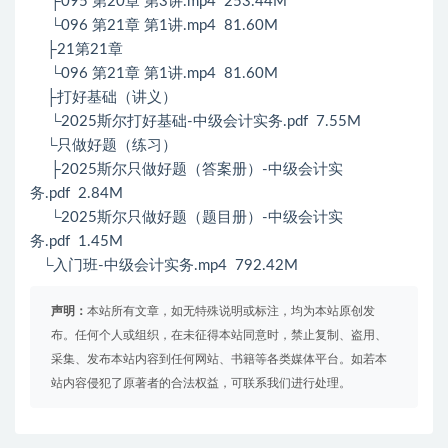
├095 第20章 第3讲.mp4 253.44M
└096 第21章 第1讲.mp4 81.60M
├21第21章
└096 第21章 第1讲.mp4 81.60M
├打好基础（讲义）
└2025斯尔打好基础-中级会计实务.pdf 7.55M
└只做好题（练习）
├2025斯尔只做好题（答案册）-中级会计实
务.pdf 2.84M
└2025斯尔只做好题（题目册）-中级会计实
务.pdf 1.45M
└入门班-中级会计实务.mp4 792.42M
声明：
本站所有文章，如无特殊说明或标注，均为本站原创发
布。任何个人或组织，在未征得本站同意时，禁止复制、盗用、
采集、发布本站内容到任何网站、书籍等各类媒体平台。如若本
站内容侵犯了原著者的合法权益，可联系我们进行处理。